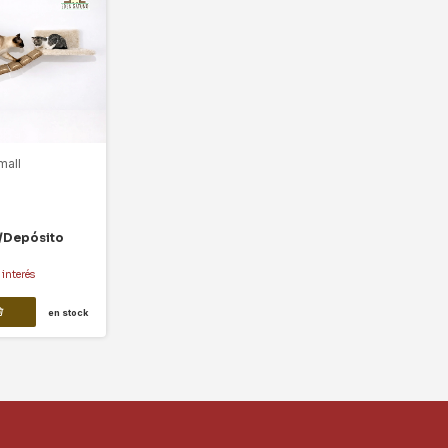
mall
/Depósito
 interés
en stock