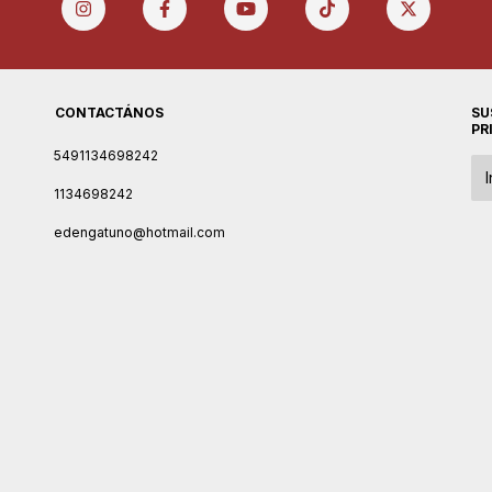
CONTACTÁNOS
SU
PR
5491134698242
1134698242
edengatuno@hotmail.com