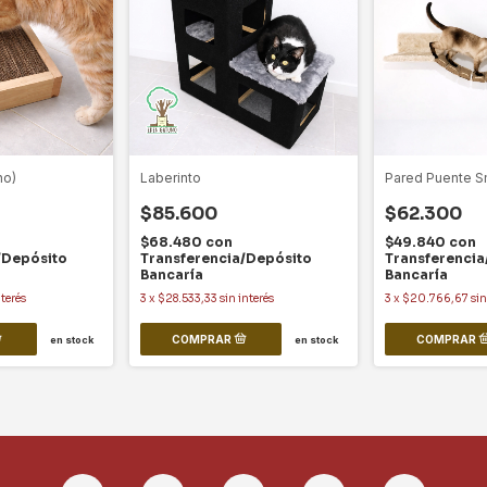
no)
Laberinto
Pared Puente S
$85.600
$62.300
$68.480
con
$49.840
con
/Depósito
Transferencia/Depósito
Transferencia
Bancaría
Bancaría
nterés
3
x
$28.533,33
sin interés
3
x
$20.766,67
sin
en stock
en stock