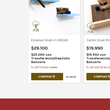
Estantes Small x1 UNIDAD
Cartón Small (Pi
$29.100
$19.990
$23.280
con
$15.992
con
Transferencia/Depósito
Transferencia
Bancaría
Bancaría
3
x
$9.700
sin interés
3
x
$6.663,33
sin i
en stock