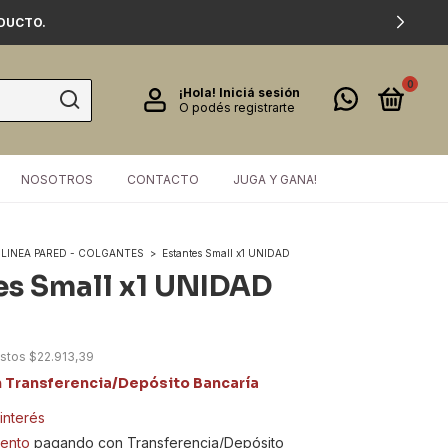
ODUCTO.
0
¡Hola!
Iniciá sesión
O podés registrarte
NOSOTROS
CONTACTO
JUGA Y GANA!
LINEA PARED - COLGANTES
>
Estantes Small x1 UNIDAD
es Small x1 UNIDAD
estos
$22.913,39
n
Transferencia/Depósito Bancaría
 interés
ento
pagando con Transferencia/Depósito