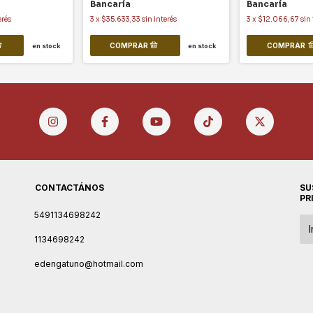
Bancaría
Bancaría
erés
3
x
$35.633,33
sin interés
3
x
$12.066,67
sin 
COMPRAR
en stock
en stock
CONTACTÁNOS
SU
PR
5491134698242
1134698242
edengatuno@hotmail.com