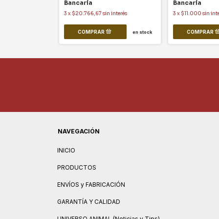
Bancaría
Bancaría
3
x
$20.766,67
sin interés
3
x
$11.000
sin int
en stock
NAVEGACIÓN
INICIO
PRODUCTOS
ENVÍOS y FABRICACIÓN
GARANTÍA Y CALIDAD
UNIVERSO ANIMAL (Noticias y Tips)