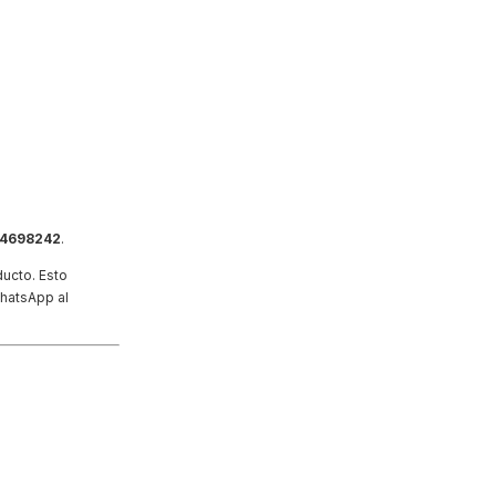
34698242
.
ducto. Esto
WhatsApp al