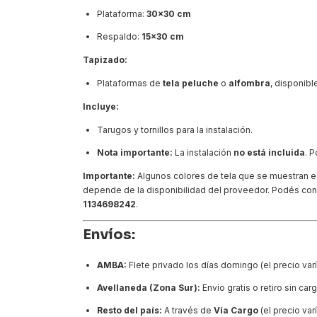
Plataforma:
30x30 cm
Respaldo:
15x30 cm
Tapizado:
Plataformas de
tela peluche
o
alfombra
, disponibl
Incluye:
Tarugos y tornillos para la instalación.
Nota importante:
La instalación
no está incluida
. 
Importante:
Algunos colores de tela que se muestran en 
depende de la disponibilidad del proveedor. Podés cons
1134698242
.
Envíos:
AMBA:
Flete privado los días domingo (el precio varí
Avellaneda (Zona Sur):
Envío gratis o retiro sin carg
Resto del país:
A través de
Vía Cargo
(el precio var