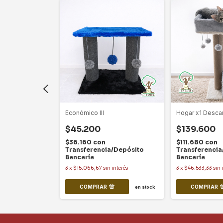
l
Económico III
Hogar x1 Desc
$45.200
$139.600
$36.160
con
$111.680
con
a/Depósito
Transferencia/Depósito
Transferencia
Bancaría
Bancaría
terés
3
x
$15.066,67
sin interés
3
x
$46.533,33
sin 
COMPRAR
COMPRAR
en stock
en stock