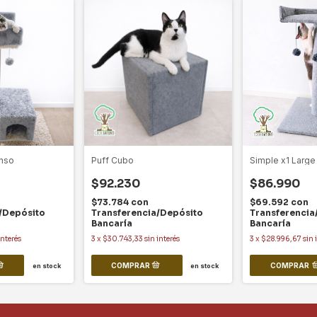
anso
Puff Cubo
Simple x1 Large
$92.230
$86.990
$73.784
con
$69.592
con
/Depósito
Transferencia/Depósito
Transferencia
Bancaría
Bancaría
interés
3
x
$30.743,33
sin interés
3
x
$28.996,67
sin 
COMPRAR
en stock
en stock