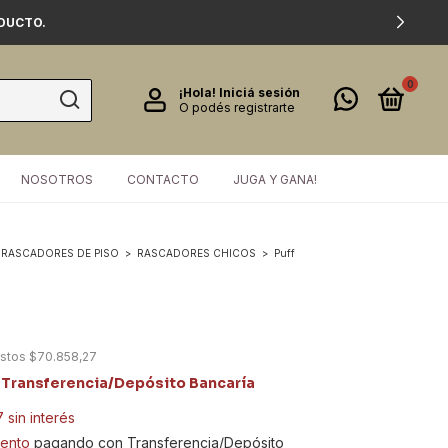
ODUCTO.
0
¡Hola!
Iniciá sesión
O podés registrarte
NOSOTROS
CONTACTO
JUGA Y GANA!
RASCADORES DE PISO
>
RASCADORES CHICOS
>
Puff
estos
$70.858,27
Transferencia/Depósito Bancaría
7
sin interés
ento
pagando con Transferencia/Depósito