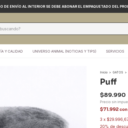
O DE ENVÍO AL INTERIOR SE DEBE ABONAR EL EMPAQUETADO DEL PR
ÍA Y CALIDAD
UNIVERSO ANIMAL (NOTICIAS Y TIPS)
SERVICIOS
Inicio
>
GATOS
>
Puff
$89.990
Precio sin impu
$71.992
con
3
x
$29.996,6
20% de descu