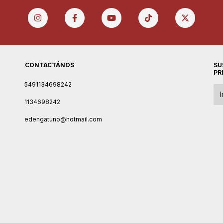
CONTACTÁNOS
SU
PR
5491134698242
1134698242
edengatuno@hotmail.com