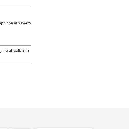
App
con el número
do al realizar la