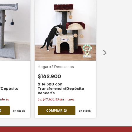
Hogar x2 Descansos
Hogar Simple
$142.900
$132.690
$114.320
con
$106.152
con
/Depósito
Transferencia/Depósito
Transferencia
Bancaría
Bancaría
interés
3
x
$47.633,33
sin interés
3
x
$44.230
sin int
COMPRAR
en stock
en stock
COMPRAR