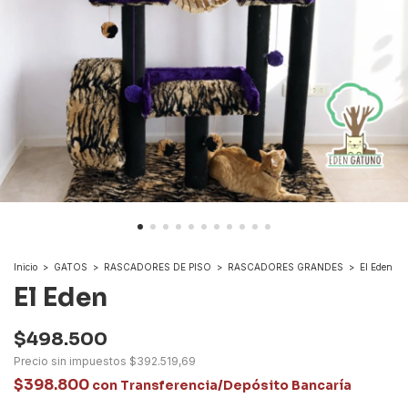
Inicio
>
GATOS
>
RASCADORES DE PISO
>
RASCADORES GRANDES
>
El Eden
El Eden
$498.500
Precio sin impuestos
$392.519,69
$398.800
con
Transferencia/Depósito Bancaría