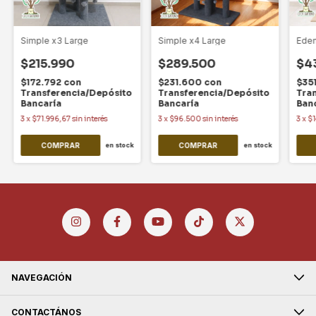
Simple x3 Large
Simple x4 Large
Eden
$215.990
$289.500
$4
$172.792
con
$231.600
con
$35
Transferencia/Depósito
Transferencia/Depósito
Tra
Bancaría
Bancaría
Ban
3
x
$71.996,67
sin interés
3
x
$96.500
sin interés
3
x
$
COMPRAR
COMPRAR
en stock
en stock
NAVEGACIÓN
CONTACTÁNOS